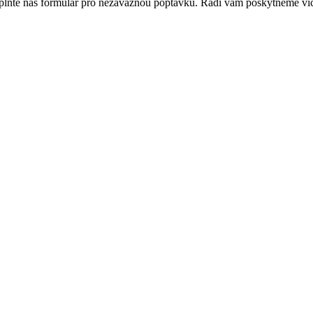
plňte náš formulář pro nezávaznou poptávku. Rádi vám poskytneme víc