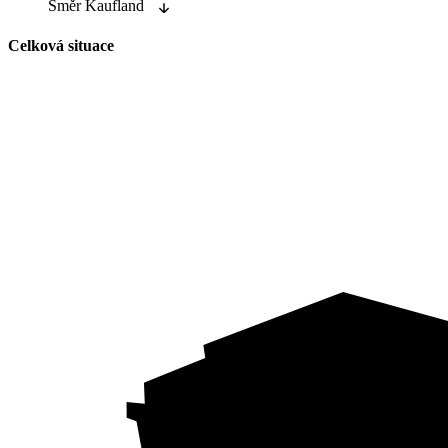
Směr Kaufland
Celková situace
A