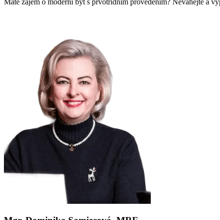
Máte zájem o moderní byt s prvotřídním provedením? Neváhejte a vy