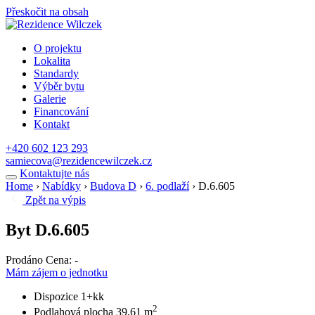
Přeskočit na obsah
O projektu
Lokalita
Standardy
Výběr bytu
Galerie
Financování
Kontakt
+420 602 123 293
samiecova@rezidencewilczek.cz
Kontaktujte nás
Home
›
Nabídky
›
Budova D
›
6. podlaží
›
D.6.605
Zpět na výpis
Byt D.6.605
Prodáno
Cena: -
Mám zájem o jednotku
Dispozice
1+kk
2
Podlahová plocha
39,61 m