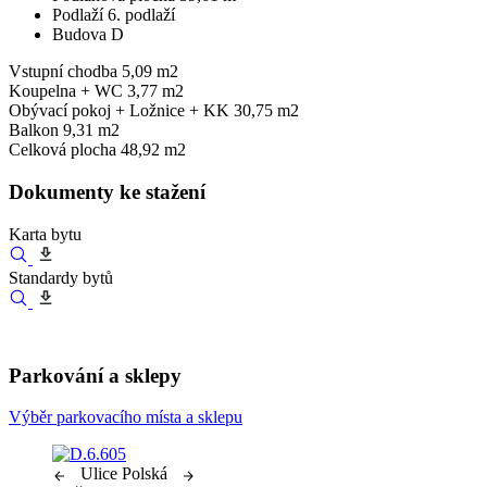
Podlaží
6. podlaží
Budova
D
Vstupní chodba
5,09 m2
Koupelna + WC
3,77 m2
Obývací pokoj + Ložnice + KK
30,75 m2
Balkon
9,31 m2
Celková plocha
48,92 m2
Dokumenty ke stažení
Karta bytu
Standardy bytů
Parkování a sklepy
Výběr parkovacího místa a sklepu
Ulice Polská