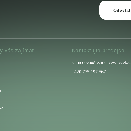
Odeslat
y vás zajímat
Kontaktujte prodejce
samiecova@rezidencewilczek.c
+420 775 197 567
u
ní