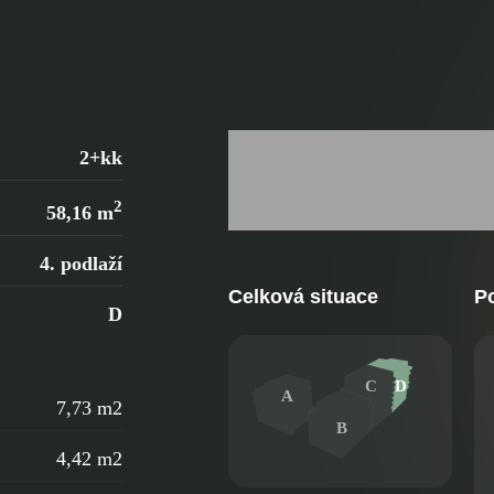
2+kk
2
58,16 m
4. podlaží
Celková situace
Po
D
C
D
A
7,73 m2
B
4,42 m2