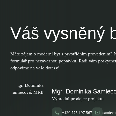
Váš vysněný b
Máte zájem o moderní byt s prvotřídním provedením? N
formulář pro nezávaznou poptávku. Rádi vám poskytnem
odpovíme na vaše dotazy!
Mgr. Dominika Samiec
Výhradní prodejce projektu
+420 775 197 567
samieco