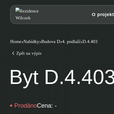
Přeskočit
na
O projek
obsah
›
›
›
›
Home
Nabídky
Budova D
4. podlaží
D.4.403
Zpět na výpis
Byt D.4.40
Prodáno
Cena: -