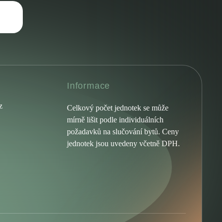
Informace
z
Celkový počet jednotek se může
mírně lišit podle individuálních
požadavků na slučování bytů. Ceny
jednotek jsou uvedeny včetně DPH.