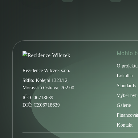
Mohlo b
O projektu
Rezidence Wilczek s.r.o.
Lokalita
Sídlo:
Kolejní 1323/12,
Standardy
Moravská Ostrava, 702 00
Výběr byt
IČO: 06718639
DIČ: CZ06718639
Galerie
Financová
Kontakt