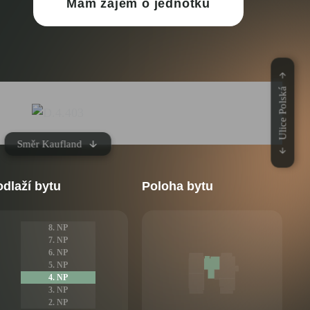
Mám zájem o jednotku
Ulice Polská
Směr Kaufland
dlaží bytu
Poloha bytu
8. NP
7. NP
6. NP
5. NP
4. NP
3. NP
2. NP