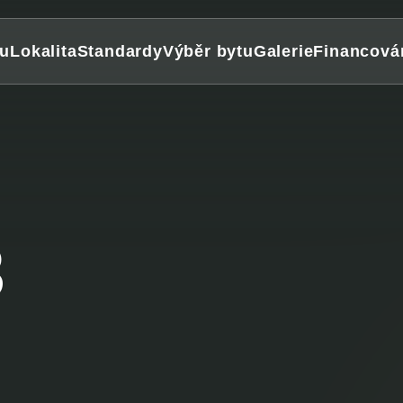
tu
Lokalita
Standardy
Výběr bytu
Galerie
Financová
3