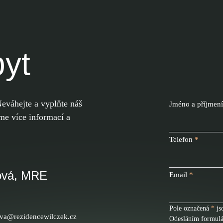
yt
eváhejte a vyplňte náš
Jméno a příjmení
e více informací a
Telefon
*
ová, MRE
Email
*
Pole označená
*
js
va@rezidencewilczek.cz
Odesláním formulář