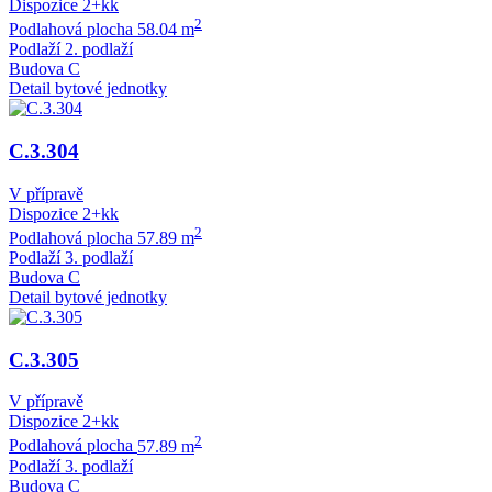
Dispozice
2+kk
2
Podlahová plocha
58.04 m
Podlaží
2. podlaží
Budova
C
Detail bytové jednotky
C.3.304
V přípravě
Dispozice
2+kk
2
Podlahová plocha
57.89 m
Podlaží
3. podlaží
Budova
C
Detail bytové jednotky
C.3.305
V přípravě
Dispozice
2+kk
2
Podlahová plocha
57.89 m
Podlaží
3. podlaží
Budova
C