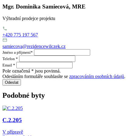
Mgr. Dominika Samiecová, MRE
Výhradní prodejce projektu
+420 775 197 567
samiecova@rezidencewilczek.cz
Jméno a příjmení
*
Telefon
*
Email
*
Pole označená
*
jsou povinná.
Odesláním formuláře souhlasíte se
zpracováním osobních údajů
.
Odeslat
Podobné byty
C.2.205
V přípravě