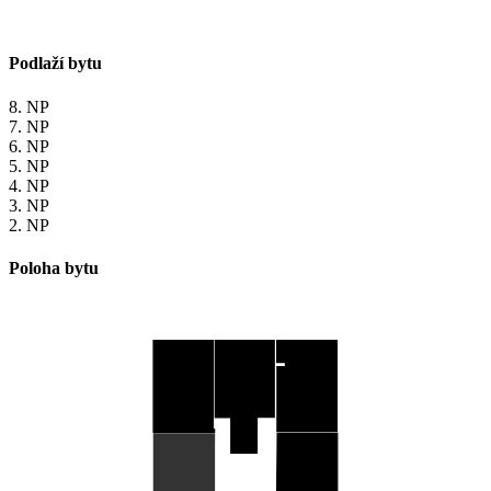
Podlaží bytu
8. NP
7. NP
6. NP
5. NP
4. NP
3. NP
2. NP
Poloha bytu