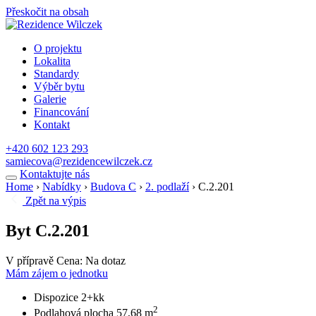
Přeskočit na obsah
O projektu
Lokalita
Standardy
Výběr bytu
Galerie
Financování
Kontakt
+420 602 123 293
samiecova@rezidencewilczek.cz
Kontaktujte nás
Home
›
Nabídky
›
Budova C
›
2. podlaží
›
C.2.201
Zpět na výpis
Byt C.2.201
V přípravě
Cena: Na dotaz
Mám zájem o jednotku
Dispozice
2+kk
2
Podlahová plocha
57,68 m