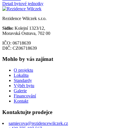
Detail bytové jednotky
Rezidence Wilczek s.r.o.
Sídlo:
Kolejní 1323/12,
Moravská Ostrava, 702 00
IČO: 06718639
DIČ: CZ06718639
Mohlo by vás zajímat
O projektu
Lokalita
Standardy
Výběr bytu
Galerie
Financování
Kontakt
Kontaktujte prodejce
samiecova@rezidencewilczek.cz