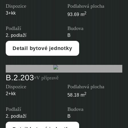
Dispozice
Podlahová plocha
3+kk
2
93.69 m
Podlaží
Budova
2. podlaží
B
Detail bytové jednotky
B.2.203
V přípravě
Dispozice
Podlahová plocha
2+kk
2
58.18 m
Podlaží
Budova
2. podlaží
B