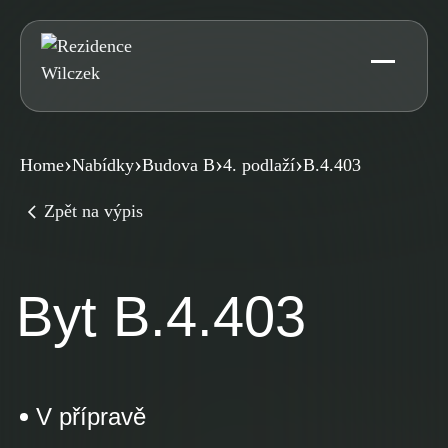
Přeskočit
Výběr bytu
na
obsah
Galerie
Financování
›
›
›
›
Home
Nabídky
Budova B
4. podlaží
B.4.403
Zpět na výpis
Kontakt
Byt B.4.403
V přípravě