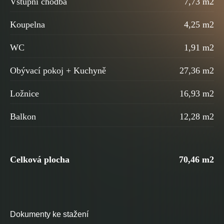
Vstupní chodba
7,73 m2
Koupelna
4,25 m2
WC
1,91 m2
Obývací pokoj + Kuchyně
27,36 m2
Ložnice
16,93 m2
Balkon
12,28 m2
Celková plocha
70,46 m2
Dokumenty ke stažení