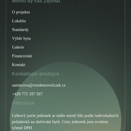
Mohlo by vás zajímat
O projektu
Lokalita
Standardy
Výběr bytu
Galerie
Financování
Kontakt
Kontaktujte prodejce
samiecova@rezidencewilczek.cz
+420 775 197 567
Informace
Celkový počet jednotek se může mírně lišit podle individuálních
požadavků na slučování bytů. Ceny jednotek jsou uvedeny
včetně DPH.