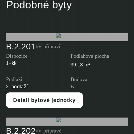
Podobné byty
B.2.201
V přípravě
Dispozice
Podlahová plocha
1+kk
2
39.18 m
Podlaží
Budova
2. podlaží
B
Detail bytové jednotky
B.2.202
V přípravě