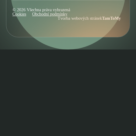
© 2026 Všechna práva vyhrazená
Cookies
Obchodní podmínky
Tvorba webových stránek
TamToMy